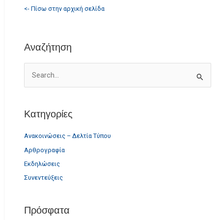
<- Πίσω στην αρχική σελίδα
Αναζήτηση
S
e
a
Κατηγορίες
r
c
Ανακοινώσεις – Δελτία Τύπου
h
Αρθρογραφία
f
o
Εκδηλώσεις
r
Συνεντεύξεις
:
Πρόσφατα