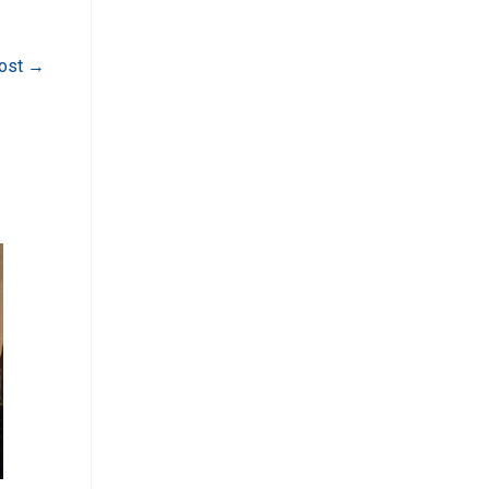
Post
→