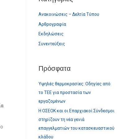
c
Ανακοινώσεις – Δελτία Τύπου
h
Αρθρογραφία
f
o
Εκδηλώσεις
r
Συνεντεύξεις
:
Πρόσφατα
Υψηλές θερμοκρασίες: Οδηγίες από
το ΤΕΕ για προστασία των
εργαζομένων
ία
Η ΟΣΕΟΚ και οι Επαρχιακοί Σύνδεσμοι
στηρίζουν τη νέα γενιά
 ο
επαγγελματιών του κατασκευαστικού
κλάδου