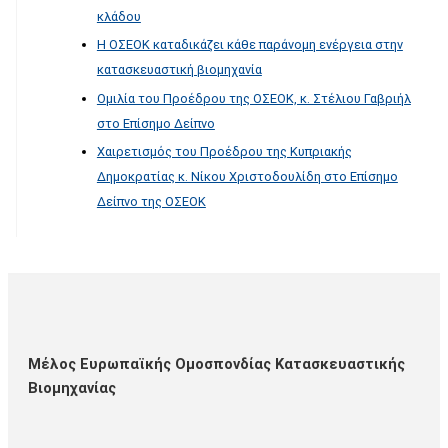
κλάδου
Η ΟΣΕΟΚ καταδικάζει κάθε παράνομη ενέργεια στην
κατασκευαστική βιομηχανία
Ομιλία του Προέδρου της ΟΣΕΟΚ, κ. Στέλιου Γαβριήλ
στο Επίσημο Δείπνο
Χαιρετισμός του Προέδρου της Κυπριακής
Δημοκρατίας κ. Νίκου Χριστοδουλίδη στο Επίσημο
Δείπνο της ΟΣΕΟΚ
Μέλος Ευρωπαϊκής Ομοσπονδίας Κατασκευαστικής
Βιομηχανίας