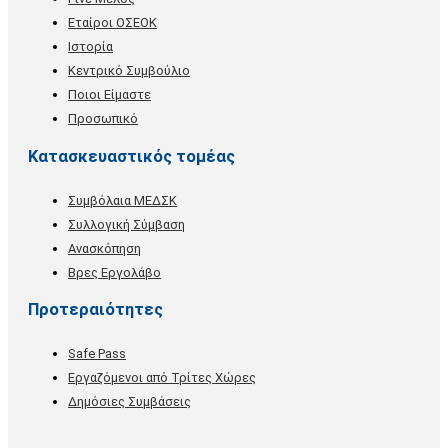
Εταίροι ΟΣΕΟΚ
Ιστορία
Κεντρικό Συμβούλιο
Ποιοι Είμαστε
Προσωπικό
Κατασκευαστικός τομέας
Συμβόλαια ΜΕΔΣΚ
Συλλογική Σύμβαση
Ανασκόπηση
Βρες Εργολάβο
Προτεραιότητες
Safe Pass
Εργαζόμενοι από Τρίτες Χώρες
Δημόσιες Συμβάσεις