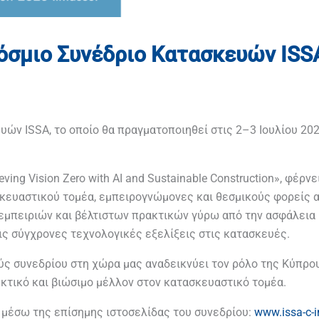
όσμιο Συνέδριο Κατασκευών ISS
υών ISSA, το οποίο θα πραγματοποιηθεί στις 2–3 Ιουλίου 20
eving Vision Zero with AI and Sustainable Construction», φέρνε
κευαστικού τομέα, εμπειρογνώμονες και θεσμικούς φορείς 
 εμπειριών και βέλτιστων πρακτικών γύρω από την ασφάλεια 
τις σύγχρονες τεχνολογικές εξελίξεις στις κατασκευές.
ύς συνεδρίου στη χώρα μας αναδεικνύει τον ρόλο της Κύπρο
εκτικό και βιώσιμο μέλλον στον κατασκευαστικό τομέα.
ι μέσω της επίσημης ιστοσελίδας του συνεδρίου:
www.issa-c-i