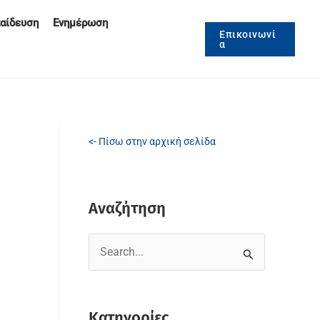
αίδευση
Ενημέρωση
Επικοινωνί
α
<- Πίσω στην αρχική σελίδα
Αναζήτηση
S
e
a
Κατηγορίες
r