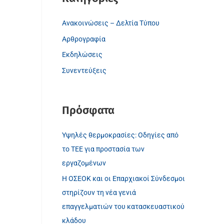
c
Ανακοινώσεις – Δελτία Τύπου
h
Αρθρογραφία
f
o
Εκδηλώσεις
r
Συνεντεύξεις
:
Πρόσφατα
Υψηλές θερμοκρασίες: Οδηγίες από
το ΤΕΕ για προστασία των
εργαζομένων
Η ΟΣΕΟΚ και οι Επαρχιακοί Σύνδεσμοι
στηρίζουν τη νέα γενιά
επαγγελματιών του κατασκευαστικού
κλάδου