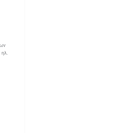
μων
 ηλ.