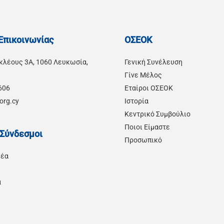
 Επικοινωνίας
ΟΣΕΟΚ
κλέους 3Α, 1060 Λευκωσία,
Γενική Συνέλευση
Γίνε Μέλος
606
Εταίροι ΟΣΕΟΚ
org.cy
Ιστορία
Κεντρικό Συμβούλιο
Ποιοι Είμαστε
 Σύνδεσμοι
Προσωπικό
Νέα
α